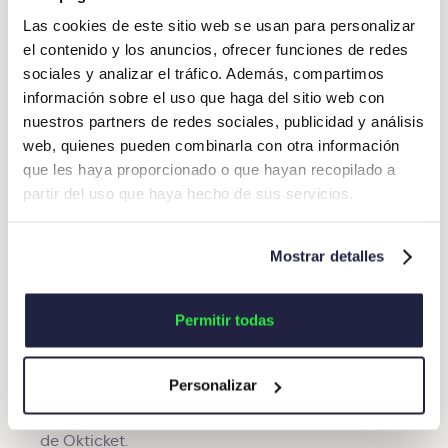
necesitan en un solo sistema.
Las cookies de este sitio web se usan para personalizar
el contenido y los anuncios, ofrecer funciones de redes
Garantía de que los gastos están siendo
sociales y analizar el tráfico. Además, compartimos
contabilizados conforme a la normativa fiscal
información sobre el uso que haga del sitio web con
vigente.
nuestros partners de redes sociales, publicidad y análisis
Impacto financiero positivo.
web, quienes pueden combinarla con otra información
que les haya proporcionado o que hayan recopilado a
El ROI de la automatización: Ahorro de costes y
partir del uso que haya hecho de sus servicios.
mejora de la eficiencia
Las empresas que han implementado soluciones de
Mostrar detalles
ahorrar una media de 5
automatización han logrado
euros por cada factura procesada
automáticamente (fuente: Aberdeen Group,).
Permitir todas
Si a esta bajada de costes se suma el ahorro de
tiempo en tareas administrativas y la reducción de
Personalizar
errores en la contabilidad, el
retorno de la inversión
es muy rápido. Prácticamente inmediato en el caso
de Okticket.