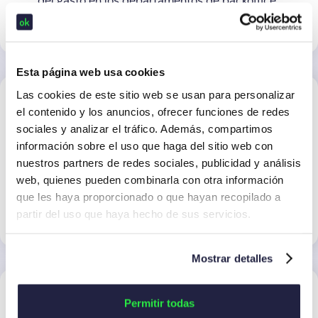
del gasto en los departamentos de backoffice.
Esta página web usa cookies
Las cookies de este sitio web se usan para personalizar
el contenido y los anuncios, ofrecer funciones de redes
Integraciones bidireccionales y evolutivas
sociales y analizar el tráfico. Además, compartimos
La suma multiplica. Nos integramos con los
información sobre el uso que haga del sitio web con
principales sistemas de ERP, RH y BI del
nuestros partners de redes sociales, publicidad y análisis
mercado. Ofrecemos conectores
homologados y una API para llevar la
web, quienes pueden combinarla con otra información
información de gasto donde necesites
que les haya proporcionado o que hayan recopilado a
partir del uso que haya hecho de sus servicios.
Mostrar detalles
Permitir todas
Flexibilidad en medios de pago