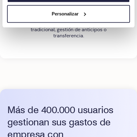
Paga como quieras. Te ofrecemos
herramientas flexibles y versátiles para
Personalizar
gestionar los pagos. Tú decides: tarjeta
corporativa OKT Card, tarjeta de banco
tradicional, gestión de anticipos o
transferencia.
Más de 400.000 usuarios
gestionan sus gastos de
empresa con