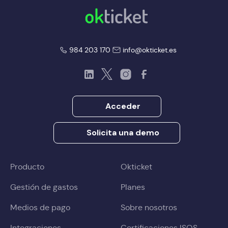
okticket
okticket
984 203 170
info@okticket.es
LinkedIn
Twitter
Instagram
Facebook
Acceder
Solicita una demo
Producto
Okticket
Gestión de gastos
Planes
Medios de pago
Sobre nosotros
Integraciones
Certificaciones ISOS