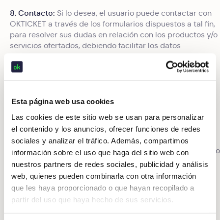
8. Contacto:
Si lo desea, el usuario puede contactar con
OKTICKET a través de los formularios dispuestos a tal fin,
para resolver sus dudas en relación con los productos y/o
servicios ofertados, debiendo facilitar los datos
personales que en el mismo se solicitan, y una vez que
haya leído y, en caso de estar conforme, aceptado la
política de privacidad mediante el marcado de la casilla
correspondiente. En el caso de que el usuario facilite
datos personales, los mismos deberán ser exactos,
Esta página web usa cookies
completos, veraces, actualizados y serán procesados y
Las cookies de este sitio web se usan para personalizar
tratados en cumplimiento de la normativa de aplicación
el contenido y los anuncios, ofrecer funciones de redes
en materia de protección de datos personales.
sociales y analizar el tráfico. Además, compartimos
9. Responsabilidad:
OKTICKET no puede garantizar que no
información sobre el uso que haga del sitio web con
se produzcan interrupciones o errores en el acceso al
nuestros partners de redes sociales, publicidad y análisis
Sitio Web. No obstante, existe el firme compromiso, tan
web, quienes pueden combinarla con otra información
pronto se tenga conocimiento de tales incidencias, de
que les haya proporcionado o que hayan recopilado a
llevar a cabo todas las actuaciones dirigidas a su
partir del uso que haya hecho de sus servicios.
restablecimiento o reparación, salvo la concurrencia de
causas ajenas a OKTICKET que lo imposibiliten o