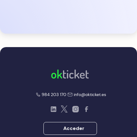
okticket
okticket
984 203 170
info@okticket.es
LinkedIn
Twitter
Instagram
Facebook
Acceder