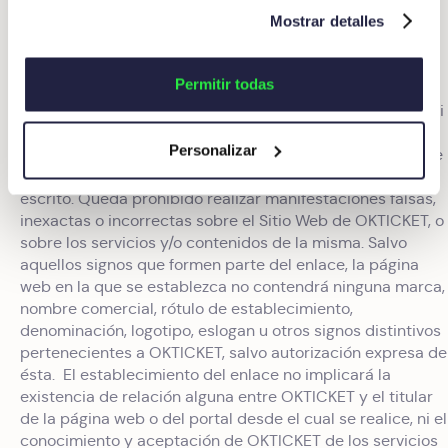
dificulten su ejecución.
Mostrar detalles
10.- Política de enlaces:
Permitir todas
10.1. Enlaces desde otros sitios web:
No se permite la
reproducción total o parcial de ninguno de los servicios ni
contenidos del sitio web, ni el establecimiento de deep-
Personalizar
links, ni enlaces IMG o de imagen, ni frames con la web de
OKTICKET, sin su previa autorización expresa y por
escrito. Queda prohibido realizar manifestaciones falsas,
inexactas o incorrectas sobre el Sitio Web de OKTICKET, o
sobre los servicios y/o contenidos de la misma. Salvo
aquellos signos que formen parte del enlace, la página
web en la que se establezca no contendrá ninguna marca,
nombre comercial, rótulo de establecimiento,
denominación, logotipo, eslogan u otros signos distintivos
pertenecientes a OKTICKET, salvo autorización expresa de
ésta. El establecimiento del enlace no implicará la
existencia de relación alguna entre OKTICKET y el titular
de la página web o del portal desde el cual se realice, ni el
conocimiento y aceptación de OKTICKET de los servicios