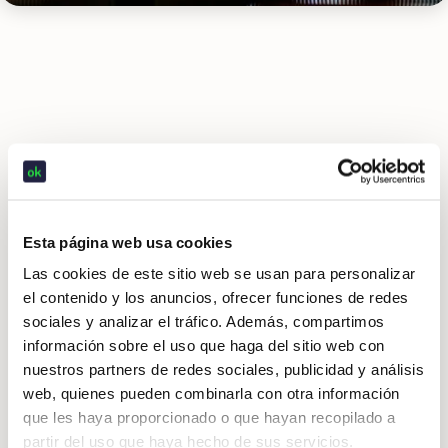
Antes de trabajar con Okticket
Esta página web usa cookies
Las cookies de este sitio web se usan para personalizar
el contenido y los anuncios, ofrecer funciones de redes
sociales y analizar el tráfico. Además, compartimos
información sobre el uso que haga del sitio web con
¿Para qué tipo de empresa o sector está
nuestros partners de redes sociales, publicidad y análisis
pensado Okticket?
web, quienes pueden combinarla con otra información
que les haya proporcionado o que hayan recopilado a
¿Es posible cambiar de plan?
partir del uso que haya hecho de sus servicios.