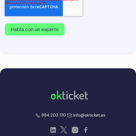
okticket
okticket
984 203 170
info@okticket.es
LinkedIn
Twitter
Instagram
Facebook