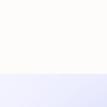
ón
Talento