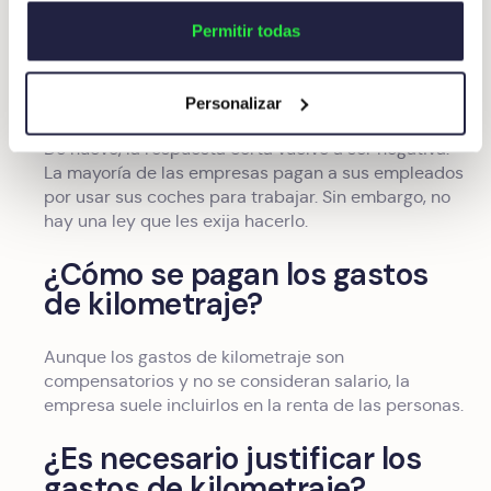
¿Están las empresas
Permitir todas
obligadas a pagar el
kilometraje?
Personalizar
De nuevo, la respuesta corta vuelve a ser negativa.
La mayoría de las empresas pagan a sus empleados
por usar sus coches para trabajar. Sin embargo, no
hay una ley que les exija hacerlo.
¿Cómo se pagan los gastos
de kilometraje?
Aunque los gastos de kilometraje son
compensatorios y no se consideran salario, la
empresa suele incluirlos en la renta de las personas.
¿Es necesario justificar los
gastos de kilometraje?