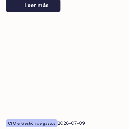
gastos de empresa elegido por Sage.
Leer más
Tarjetas corporativas para empresas medianas en España:
2026-07-09
CFO & Gestión de gastos