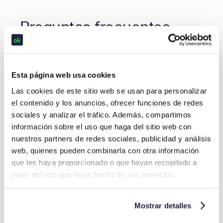
Preguntas frecuentes
sobre los gastos de
kilometraje
Esta página web usa cookies
Las cookies de este sitio web se usan para personalizar
¿A partir de cuántos
el contenido y los anuncios, ofrecer funciones de redes
kilómetros pagan las
sociales y analizar el tráfico. Además, compartimos
empresas los gastos de
información sobre el uso que haga del sitio web con
kilometraje?
nuestros partners de redes sociales, publicidad y análisis
web, quienes pueden combinarla con otra información
¿Quieres saber si existe una cantidad mínima de
que les haya proporcionado o que hayan recopilado a
kilómetros que haya que recorrer para que se
partir del uso que haya hecho de sus servicios.
considere gasto de kilometraje? Aunque en teoría la
respuesta es “no”, para asegurar, lo mejor es que
eches un vistazo al convenio colectivo de tu
Mostrar detalles
empresa.