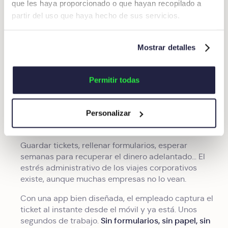
que les haya proporcionado o que hayan recopilado a
sistema lo detecte
partir del uso que haya hecho de sus servicios.
No puede registrar un gasto en una categoría no
autorizada para su rol.
Mostrar detalles
Menos incumplimientos, menos carga
administrativa, mejor experiencia para los equipos.
Permitir todas
Para el viajero corporativo:
viajar sin el estrés de los
Personalizar
justificantes
Guardar tickets, rellenar formularios, esperar
semanas para recuperar el dinero adelantado… El
estrés administrativo de los viajes corporativos
existe, aunque muchas empresas no lo vean.
Con una app bien diseñada, el empleado captura el
ticket al instante desde el móvil y ya está. Unos
Sin formularios, sin papel, sin
segundos de trabajo.