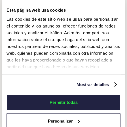
En resumen, el Business Intelligence aplicado a la
gestión de gastos permite realizar un seguimiento
Esta página web usa cookies
de los objetivos, identificar las áreas que no están
Las cookies de este sitio web se usan para personalizar
hacer
consiguiendo los resultados esperados,
proyecciones de futuro basadas en información
el contenido y los anuncios, ofrecer funciones de redes
fiable
y anticiparse a los problemas para poder
sociales y analizar el tráfico. Además, compartimos
solucionarlos antes de que sea tarde.
información sobre el uso que haga del sitio web con
nuestros partners de redes sociales, publicidad y análisis
web, quienes pueden combinarla con otra información
que les haya proporcionado o que hayan recopilado a
partir del uso que haya hecho de sus servicios.
Mostrar detalles
Permitir todas
Personalizar