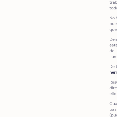
tra
tod
No h
bue
que
Den
est
de 
ilu
De 
her
Res
dir
ell
Cua
bas
(pu