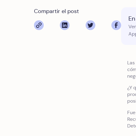
Compartir el post
En 
Ven
App
Las
cómo
neg
¿Y 
pro
pos
Fue
Rec
Det