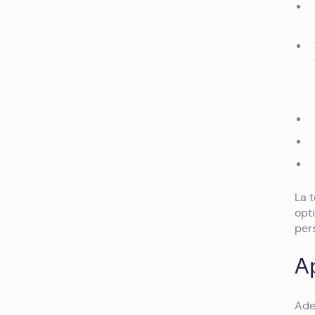
La 
opti
per
Ap
Ade