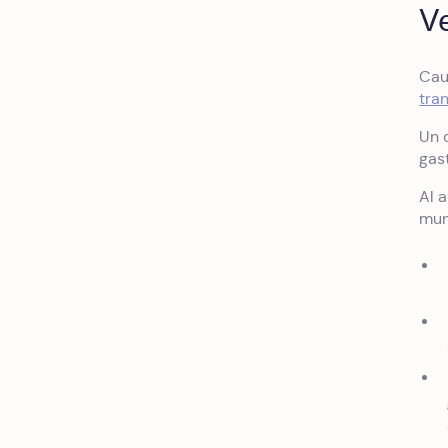
V
Cau
tra
Un 
gas
Al 
mun