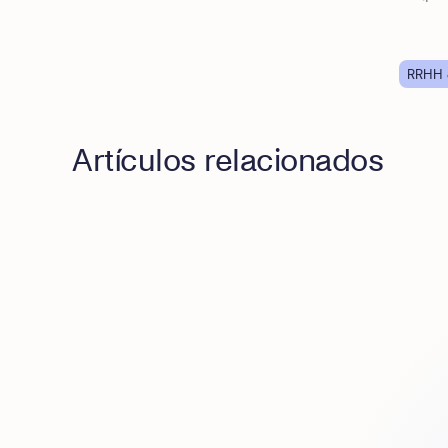
RRHH 
Artículos relacionados
Todo en uno vs. todo conectado: cómo integrar RRH