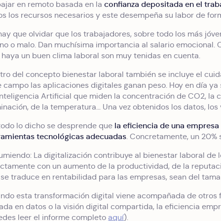
confianza depositada en el trab
bajar en remoto basada en la
os los recursos necesarios y este desempeña su labor de fo
ay que olvidar que los trabajadores, sobre todo los más jóvene
no o malo. Dan muchísima importancia al salario emocional. C
 haya un buen clima laboral son muy tenidas en cuenta.
tro del concepto bienestar laboral también se incluye el cuida
e campo las aplicaciones digitales ganan peso. Hoy en día ya
Inteligencia Artificial que miden la concentración de CO2, la c
minación, de la temperatura… Una vez obtenidos los datos, los
la eficiencia de una empres
todo lo dicho se desprende que
ramientas tecnológicas adecuadas
. Concretamente, un 20% s
umiendo: La digitalización contribuye al bienestar laboral de l
ectamente con un aumento de la productividad, de la reputac
o se traduce en rentabilidad para las empresas, sean del tam
ndo esta transformación digital viene acompañada de otros f
ada en datos o la visión digital compartida, la eficiencia em
edes leer el informe completo
aquí
).