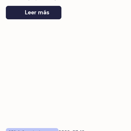
contamos cómo conectarlos.
Leer más
¿Qué solución de gestión de gastos corporativos se integ