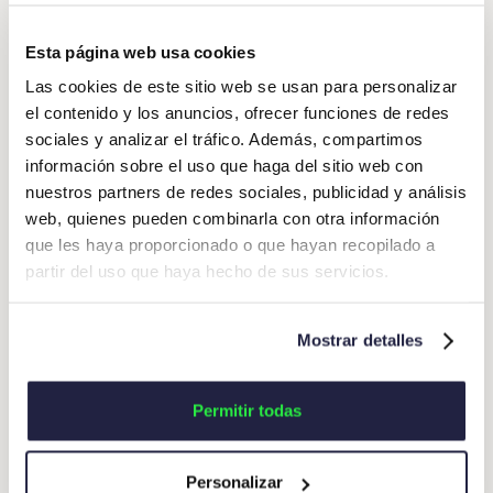
“Las reuniones cara a cara tienen
muchos beneficios, desde el aumento
Esta página web usa cookies
del capital social hasta el fomento de
Las cookies de este sitio web se usan para personalizar
ideas y la participación conjunta en
el contenido y los anuncios, ofrecer funciones de redes
sociales y analizar el tráfico. Además, compartimos
reflexiones más complejas. El
información sobre el uso que haga del sitio web con
contacto en persona proporciona una
nuestros partners de redes sociales, publicidad y análisis
ventaja competitiva a la hora de
web, quienes pueden combinarla con otra información
reunirse con clientes y consumidores,
que les haya proporcionado o que hayan recopilado a
ya que las conversaciones reales
partir del uso que haya hecho de sus servicios.
pueden generar interacciones más
eficaces, eficientes y que fomenten la
Mostrar detalles
confianza.” (
Deborah Mahoney,
Directora de Ventas y Desarrollo de
Permitir todas
Negocio – Americas Amadeus Cytric
Solutions
)
Personalizar