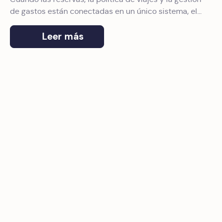
de gastos están conectadas en un único sistema, el
proceso se automatiza.
Leer más
Inteligencia artificial en viajes de empresa: la aliada defin