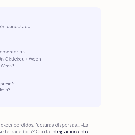
ción conectada
lementarias
ón Okticket + Ween
 + Ween?
mpresa?
kets?
ickets perdidos, facturas dispersas… ¿La
integración entre
 se te hace bola? Con la