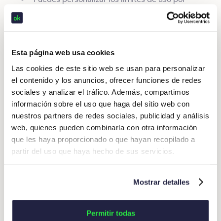
múltiples criterios (por usuario, por periodo de
tiempo, por categoría de gasto…)
conciliación automática
Ofrece
. El problema
más habitual de las tarjetas de empresa
Esta página web usa cookies
tradicionales es que la entidad emisora emite un
Las cookies de este sitio web se usan para personalizar
extracto que debe ser revisado por la persona
el contenido y los anuncios, ofrecer funciones de redes
encargada de revisar los gastos. Muchas veces,
sociales y analizar el tráfico. Además, compartimos
no es fácil identificar los conceptos. Al final,
información sobre el uso que haga del sitio web con
acaba creando un Excel para que el trabajador
nuestros partners de redes sociales, publicidad y análisis
organice los gastos (con su fecha, concepto e
web, quienes pueden combinarla con otra información
importe). Eso no te ocurrirá con la OKT Card. El
que les haya proporcionado o que hayan recopilado a
usuario paga, recibe el aviso en su móvil para
partir del uso que haya hecho de sus servicios.
digitalizar el gasto y asocia el ticket a la
notificación. El gasto queda registrado y listo
para su tramitación.
Mostrar detalles
Puedes activarla y desactivarla desde la propia
app de Okticket
Permitir todas