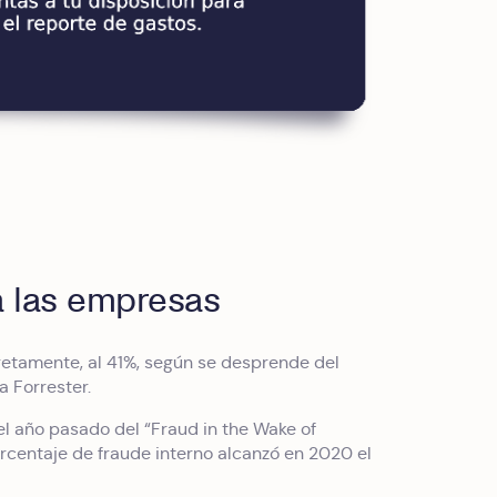
a las empresas
retamente, al 41%, según se desprende del
a Forrester.
del año pasado del “Fraud in the Wake of
centaje de fraude interno alcanzó en 2020 el