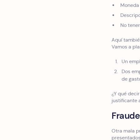
Moneda 
Descripc
No tener
Aquí tambié
Vamos a pla
Un empl
Dos emp
de gast
¿Y qué deci
justificante 
Fraude
Otra mala pr
presentados