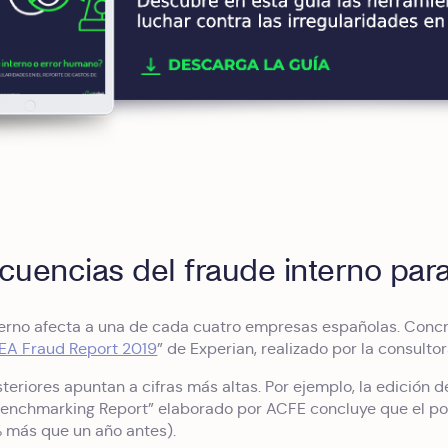
uencias del fraude interno par
nterno afecta a una de cada cuatro empresas españolas. Conc
EA Fraud Report 2019
” de Experian, realizado por la consultor
teriores apuntan a cifras más altas. Por ejemplo, la edición 
enchmarking Report” elaborado por ACFE concluye que el por
 más que un año antes).