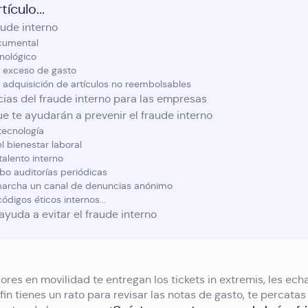
tículo...
aude interno
cumental
nológico
 exceso de gasto
 adquisición de artículos no reembolsables
as del fraude interno para las empresas
e te ayudarán a prevenir el fraude interno
 tecnología
l bienestar laboral
talento interno
abo auditorías periódicas
marcha un canal de denuncias anónimo
ódigos éticos internos...
ayuda a evitar el fraude interno
ores en movilidad te entregan los tickets in extremis, les ech
in tienes un rato para revisar las notas de gasto, te percata