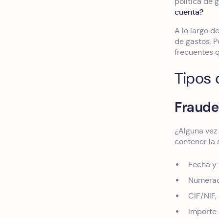
política de 
cuenta?
A lo largo d
de gastos. P
frecuentes q
Tipos 
Fraude
¿Alguna vez 
contener la 
Fecha y 
Numeraci
CIF/NIF,
Importe 