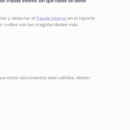
o fraude interno sin que nadie se diese
itar y detectar el
fraude interno
en el reporte
er cuáles son las irregularidades más
a que estos documentos sean válidos, deben