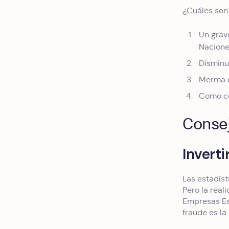
¿Cuáles son
Un grav
Nacione
Disminu
Merma d
Como co
Consej
Inverti
Las estadíst
Pero la reali
Empresas Esp
fraude es la