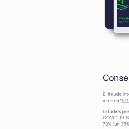
Consec
El fraude i
informe “
EM
Estudios pos
COVID-19: B
72% (un 35%