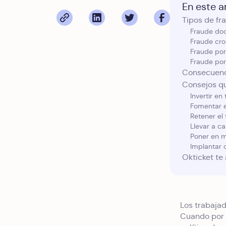
En este ar
Tipos de fr
Fraude do
Fraude cro
Fraude por
Fraude por
Consecuenci
Consejos qu
Invertir en
Fomentar e
Retener el 
Llevar a c
Poner en 
Implantar c
Okticket te 
Los trabajad
Cuando por f