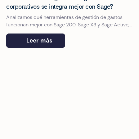
corporativos se integra mejor con Sage?
Analizamos qué herramientas de gestión de gastos
funcionan mejor con Sage 200, Sage X3 y Sage Active,
y por qué Okticket es el proveedor de gestión de
gastos de empresa elegido por Sage.
Leer más
Tarjetas corporativas para empresas medianas en España: