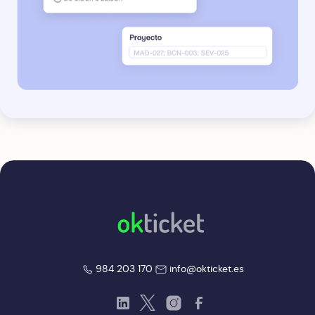
okticket
okticket
984 203 170
info@okticket.es
LinkedIn
Twitter
Instagram
Facebook