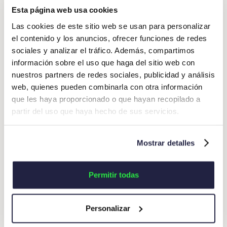
Esta página web usa cookies
Las cookies de este sitio web se usan para personalizar
el contenido y los anuncios, ofrecer funciones de redes
sociales y analizar el tráfico. Además, compartimos
información sobre el uso que haga del sitio web con
nuestros partners de redes sociales, publicidad y análisis
web, quienes pueden combinarla con otra información
que les haya proporcionado o que hayan recopilado a
partir del uso que haya hecho de sus servicios.
2026-07-23
CFO & Gestión de gastos
Gestión de gastos y tesorería: Cómo saber con
Mostrar detalles
certeza con cuánto dinero cuentas
Cuando gasto y tesorería van cada uno por su lado, la
Permitir todas
cifra de caja que manejas nunca es del todo fiable. Te
contamos cómo conectarlos.
Personalizar
Leer más