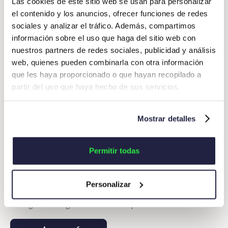
Las cookies de este sitio web se usan para personalizar
el contenido y los anuncios, ofrecer funciones de redes
sociales y analizar el tráfico. Además, compartimos
información sobre el uso que haga del sitio web con
nuestros partners de redes sociales, publicidad y análisis
web, quienes pueden combinarla con otra información
que les haya proporcionado o que hayan recopilado a
partir del uso que haya hecho de sus servicios.
Mostrar detalles
2026-05-14
Actualidad Okticket
Permitir todas
‍Okticket en Finance Meeting 2026: La IA que ya
gestiona tus gastos de viaje profesionales‍
Personalizar
Automatización total, protocolo MCP y control
inteligente del gasto: esto es lo que llevamos al
encuentro de referencia para CFOs y directores