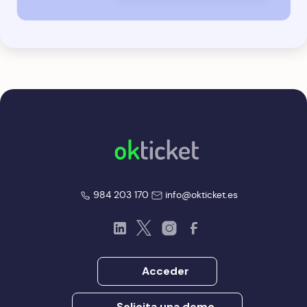
okticket
okticket
984 203 170
info@okticket.es
LinkedIn
Twitter
Instagram
Facebook
Acceder
Solicita una demo