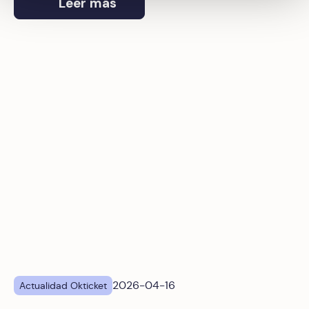
financieros en España.
Leer más
Destino Italia: Okticket lleva la gestión de gastos autóno
2026-04-16
Actualidad Okticket