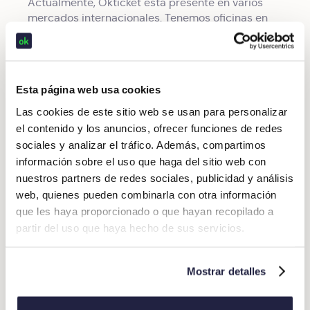
Actualmente, Okticket está presente en varios
mercados internacionales. Tenemos oficinas en
nuestro producto
España, Portugal y México, pero
opera en más de 120 países.
Seguimos trabajando cada día para ofrecer la mejor
solución del mercado, ahora con el respaldo de este
Esta página web usa cookies
reconocimiento internacional.
Las cookies de este sitio web se usan para personalizar
el contenido y los anuncios, ofrecer funciones de redes
¿Ya usas Okticket?
Comparte tu experiencia en
sociales y analizar el tráfico. Además, compartimos
Capterra y ayúdanos a seguir mejorando.
información sobre el uso que haga del sitio web con
¿Aún no nos conoces?
nuestros partners de redes sociales, publicidad y análisis
Escríbenos y descubre por qué somos la mejor
web, quienes pueden combinarla con otra información
alternativa para la gestión de gastos de empresa.
que les haya proporcionado o que hayan recopilado a
partir del uso que haya hecho de sus servicios.
Mostrar detalles