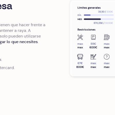
esa
ienen que hacer frente a
ntener a raya. A
 solo pueden utilizarse
ar lo que necesites
.
a.
tercard.