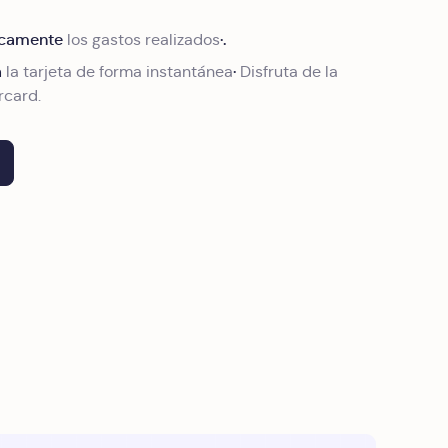
icamente
·.
los gastos realizados
a
·
la tarjeta de forma instantánea
Disfruta de la
rcard.