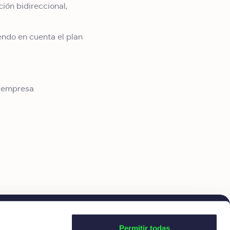
ión bidireccional,
endo en cuenta el plan
u empresa
Permitir todas