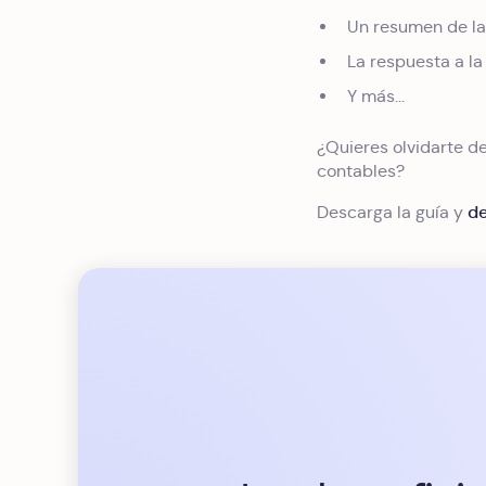
Un resumen de las
La respuesta a l
Y más...
¿Quieres olvidarte de
contables?
de
Descarga la guía y