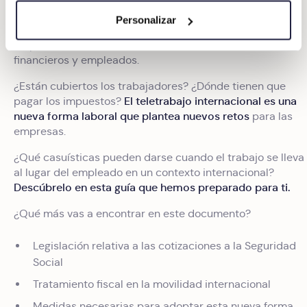
que aporta ventajas, como la captación de talento a nivel
Personalizar
.
global
Pero, a su vez, plantea nuevos retos para
responsables de Recursos Humanos, directores
financieros y empleados.
¿Están cubiertos los trabajadores? ¿Dónde tienen que
El teletrabajo internacional es una
pagar los impuestos?
nueva forma laboral que plantea nuevos retos
para las
empresas.
¿Qué casuísticas pueden darse cuando el trabajo se lleva
al lugar del empleado en un contexto internacional?
Descúbrelo en esta guía que hemos preparado para ti.
¿Qué más vas a encontrar en este documento?
Legislación relativa a las cotizaciones a la Seguridad
Social
Tratamiento fiscal en la movilidad internacional
Medidas necesarias para adoptar esta nueva forma