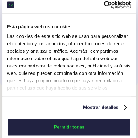
que nos comuniquemos:
Acepto recibir otras comunicaciones de
Okticket
*
Esta página web usa cookies
He leído y acepto
la Política de Privacidad
Las cookies de este sitio web se usan para personalizar
Al hacer clic en Enviar, aceptas que Okticket almacene y
el contenido y los anuncios, ofrecer funciones de redes
procese la información personal suministrada arriba para
sociales y analizar el tráfico. Además, compartimos
proporcionarte el contenido solicitado.
información sobre el uso que haga del sitio web con
nuestros partners de redes sociales, publicidad y análisis
web, quienes pueden combinarla con otra información
que les haya proporcionado o que hayan recopilado a
partir del uso que haya hecho de sus servicios.
Expatriados españoles que han decidido volver a casa a
Mostrar detalles
teletrabajar, extranjeros que trabajan desde su país para
empresas españolas, españoles trabajando en remoto
desde fuera de nuestras fronteras…
Permitir todas
El teletrabajo internacional es una nueva forma laboral