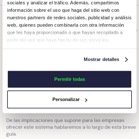
sociales y analizar el tráfico. Además, compartimos
transformación digital
La
es fundamental para que las
información sobre el uso que haga del sitio web con
empresas sigan siendo competitivas. Hasta ahí no hay
nuestros partners de redes sociales, publicidad y análisis
duda. Pero también juega un papel importante a la hora
web, quienes pueden combinarla con otra información
de implementar acciones para
mejorar el engagement
de
que les haya proporcionado o que hayan recopilado a
la plantilla.
partir del uso que haya hecho de sus servicios.
¿Sabías que existe una solución para desgravar hasta el
los
30% anual del IRPF? Gracias a la Retribución Flexible,
Mostrar detalles
trabajadores por cuenta ajena pueden llegar a
ahorrarse cientos de euros.
Permitir todas
Actualmente existen una serie de servicios que las
empresas pueden ofrecer a sus empleados sin que les
cueste nada y que están exentos de IRPF. ¿Quieres saber
Personalizar
Descúbrelos en esta guía que hemos
cuáles son?
preparado para ti.
De las implicaciones que supone para las empresas
ofrecer este sistema hablaremos a lo largo de esta breve
guía.