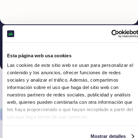
Todas las funcionalidades
Esta página web usa cookies
Las cookies de este sitio web se usan para personalizar el
contenido y los anuncios, ofrecer funciones de redes
Gestión eficiente y control total en tu
sociales y analizar el tráfico. Además, compartimos
mano
información sobre el uso que haga del sitio web con
nuestros partners de redes sociales, publicidad y análisis
Solicitar una demo
web, quienes pueden combinarla con otra información que
les haya proporcionado o que hayan recopilado a partir del
Velocidad
uso que haya hecho de sus servicios.
Digitalización y control en tiempo real. La potente
tecnología desarrollada por Okticket permite
registrar de inmediato el gasto con seguridad.
Mostrar detalles