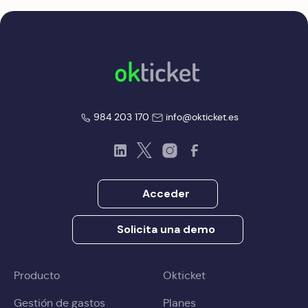
okticket
okticket
984 203 170
info@okticket.es
LinkedIn
Twitter
Instagram
Facebook
Acceder
Solicita una demo
Producto
Okticket
Gestión de gastos
Planes